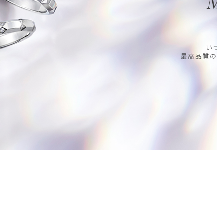
M
い
最高品質の