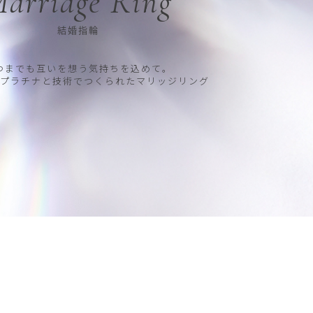
arriage Ring
結婚指輪
つまでも互いを想う気持ちを込めて。
プラチナと技術でつくられたマリッジリング