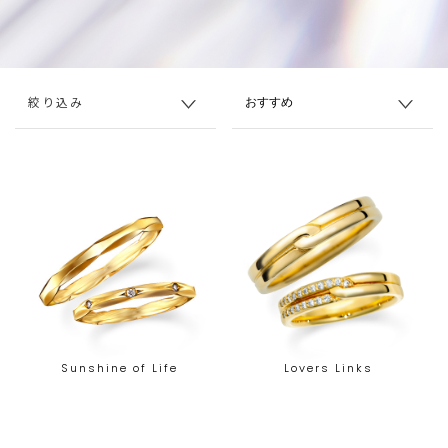
絞り込み
Sunshine of Life
Lovers Links