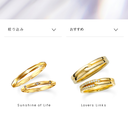
絞り込み
Sunshine of Life
Lovers Links