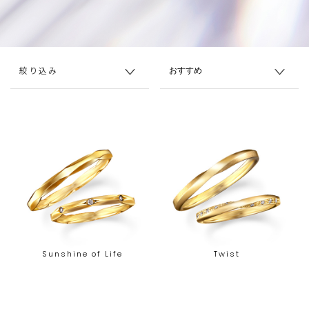
絞り込み
Sunshine of Life
Twist