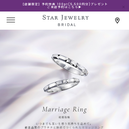
【店舗限定】予約特典 100pt(5,500円分)プレゼント
ご来店予約はこちら▶
Marriage Ring
結婚指輪
いつまでも互いを想う気持ちを込めて。
最高品質のプラチナと技術でつくられたマリッジリング