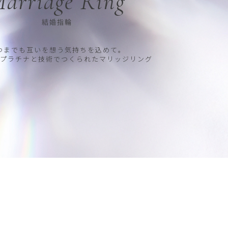
arriage Ring
結婚指輪
つまでも互いを想う気持ちを込めて。
プラチナと技術でつくられたマリッジリング