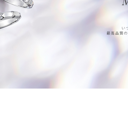
M
い
最高品質の