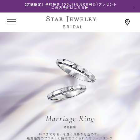
【店舗限定】予約特典 100pt(5,500円分)プレゼント
ご来店予約はこちら▶
Marriage Ring
結婚指輪
いつまでも互いを想う気持ちを込めて。
最高品質のプラチナと技術でつくられたマリッジリング