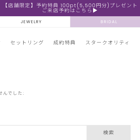
【店舗限定】予約特典 100pt(5,500円分)プレゼント
ご来店予約はこちら▶
JEWELRY
BRIDAL
輪
セットリング
成約特典
スタークオリティ
せんでした:
検索