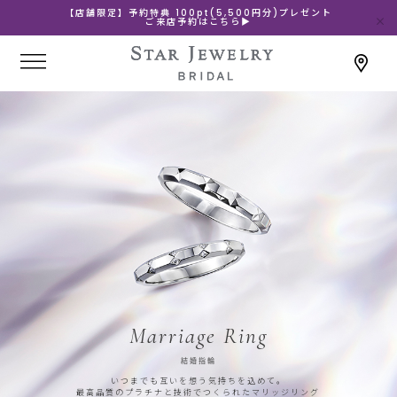
【店舗限定】予約特典 100pt(5,500円分)プレゼント
ご来店予約はこちら▶
Marriage Ring
結婚指輪
いつまでも互いを想う気持ちを込めて。
最高品質のプラチナと技術でつくられたマリッジリング