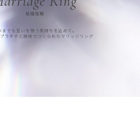
arriage Ring
結婚指輪
つまでも互いを想う気持ちを込めて。
プラチナと技術でつくられたマリッジリング