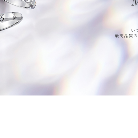
M
い
最高品質の