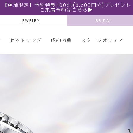
【店舗限定】予約特典 100pt(5,500円分)プレゼント
ご来店予約はこちら▶
JEWELRY
BRIDAL
輪
セットリング
成約特典
スタークオリティ