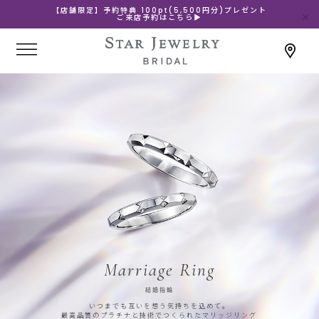
【店舗限定】予約特典 100pt(5,500円分)プレゼント
ご来店予約はこちら▶
Marriage Ring
結婚指輪
いつまでも互いを想う気持ちを込めて。
最高品質のプラチナと技術でつくられたマリッジリング