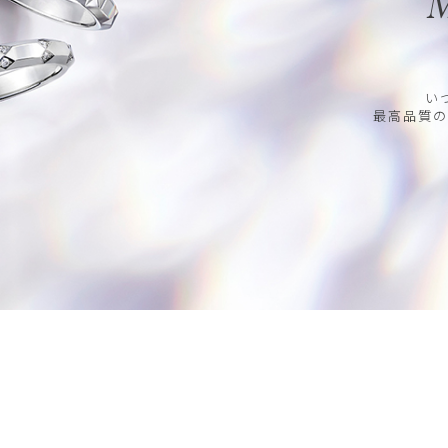
M
い
最高品質の