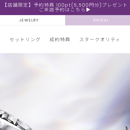
【店舗限定】予約特典 100pt(5,500円分)プレゼント
ご来店予約はこちら▶
JEWELRY
BRIDAL
輪
セットリング
成約特典
スタークオリティ