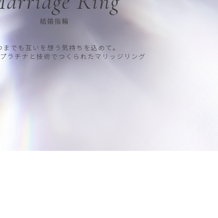
arriage Ring
結婚指輪
つまでも互いを想う気持ちを込めて。
プラチナと技術でつくられたマリッジリング