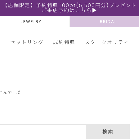
【店舗限定】予約特典 100pt(5,500円分)プレゼント
ご来店予約はこちら▶
JEWELRY
BRIDAL
輪
セットリング
成約特典
スタークオリティ
せんでした:
検索