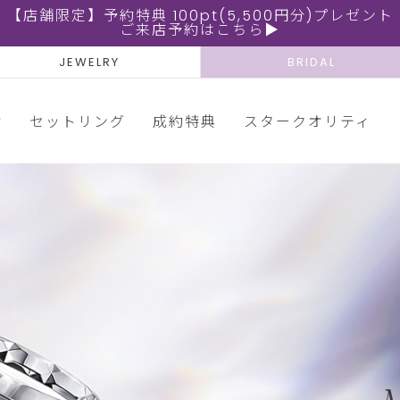
【店舗限定】予約特典 100pt(5,500円分)プレゼント
ご来店予約はこちら▶
JEWELRY
BRIDAL
輪
セットリング
成約特典
スタークオリティ