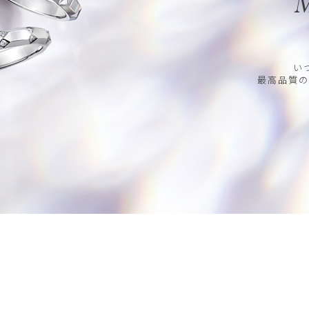
M
い
最高品質の