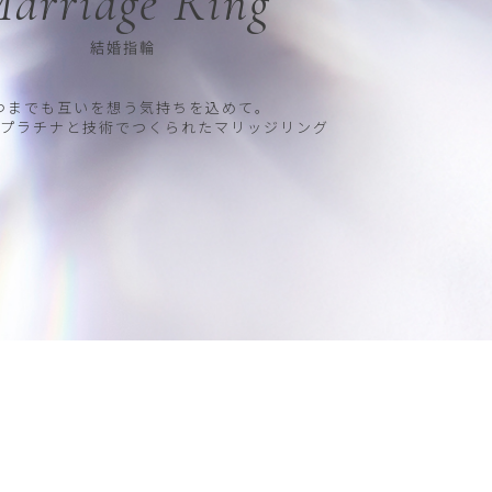
arriage Ring
結婚指輪
つまでも互いを想う気持ちを込めて。
プラチナと技術でつくられたマリッジリング