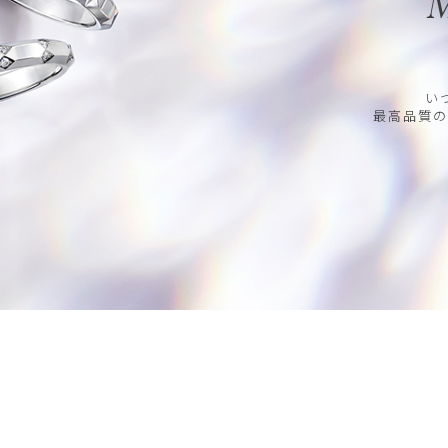
M
い
最高品質の