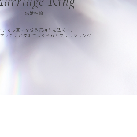
arriage Ring
結婚指輪
つまでも互いを想う気持ちを込めて。
プラチナと技術でつくられたマリッジリング