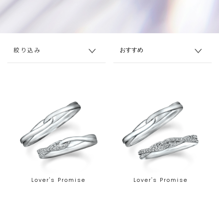
絞り込み
Lover's Promise
Lover's Promise