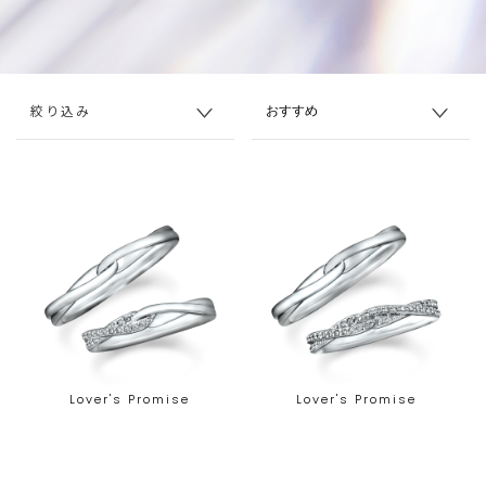
絞り込み
Lover's Promise
Lover's Promise