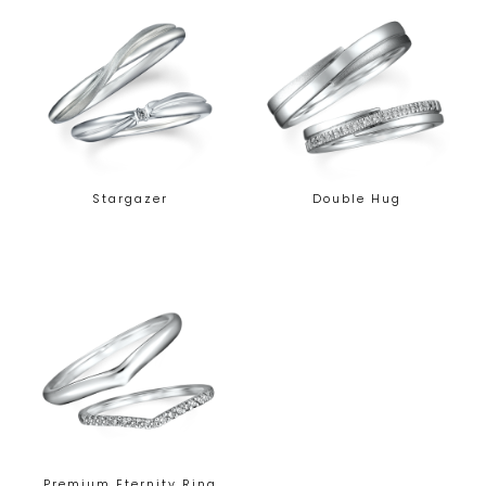
Stargazer
Double Hug
Premium Eternity Ring