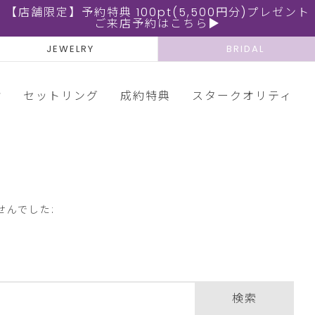
【店舗限定】予約特典 100pt(5,500円分)プレゼント
ご来店予約はこちら▶
JEWELRY
BRIDAL
輪
セットリング
成約特典
スタークオリティ
せんでした:
検索