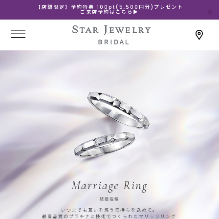
【店舗限定】予約特典 100pt(5,500円分)プレゼント
ご来店予約はこちら▶
Marriage Ring
結婚指輪
いつまでも互いを想う気持ちを込めて。
最高品質のプラチナと技術でつくられたマリッジリング