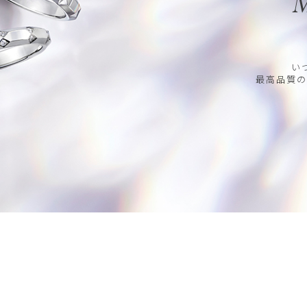
M
い
最高品質の