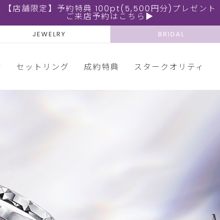
【店舗限定】予約特典 100pt(5,500円分)プレゼント
ご来店予約はこちら▶
JEWELRY
BRIDAL
輪
セットリング
成約特典
スタークオリティ