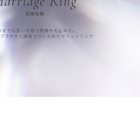
arriage Ring
結婚指輪
つまでも互いを想う気持ちを込めて。
プラチナと技術でつくられたマリッジリング