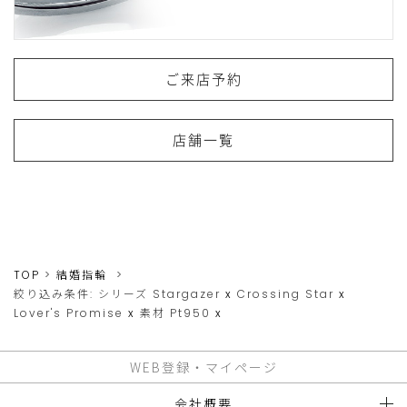
ご来店予約
店舗一覧
TOP
結婚指輪
絞り込み条件:
シリーズ
Stargazer
x
Crossing Star
x
Lover's Promise
x
素材
Pt950
x
WEB登録・マイページ
会社概要