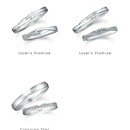
Lover's Promise
Lover's Promise
Crossing Star