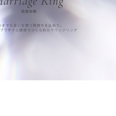
arriage Ring
結婚指輪
つまでも互いを想う気持ちを込めて。
プラチナと技術でつくられたマリッジリング