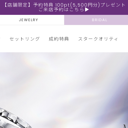
【店舗限定】予約特典 100pt(5,500円分)プレゼント
ご来店予約はこちら▶
JEWELRY
BRIDAL
輪
セットリング
成約特典
スタークオリティ