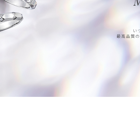
M
い
最高品質の