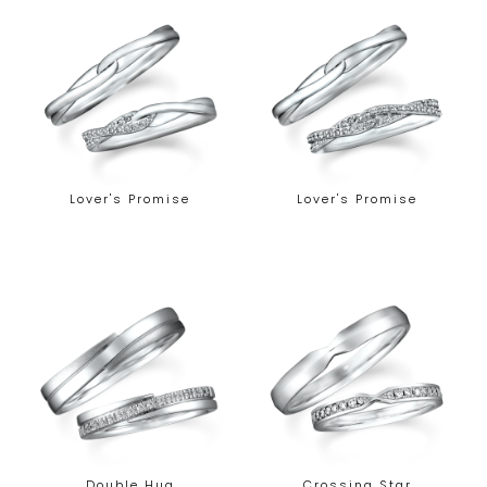
Lover's Promise
Lover's Promise
Double Hug
Crossing Star