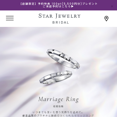
【店舗限定】予約特典 100pt(5,500円分)プレゼント
ご来店予約はこちら▶
Marriage Ring
結婚指輪
いつまでも互いを想う気持ちを込めて。
最高品質のプラチナと技術でつくられたマリッジリング