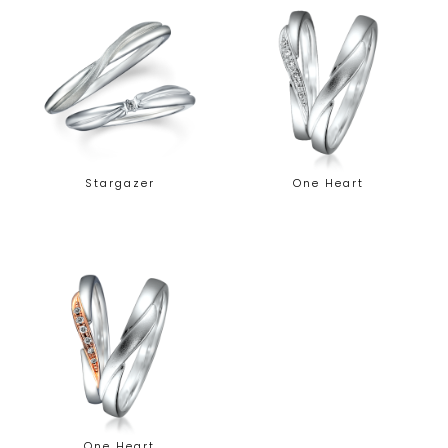
Stargazer
One Heart
One Heart