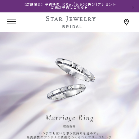
【店舗限定】予約特典 100pt(5,500円分)プレゼント
ご来店予約はこちら▶
Marriage Ring
結婚指輪
いつまでも互いを想う気持ちを込めて。
最高品質のプラチナと技術でつくられたマリッジリング