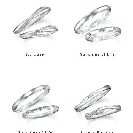
Stargazer
Sunshine of Life
Sunshine of Life
Lover's Promise