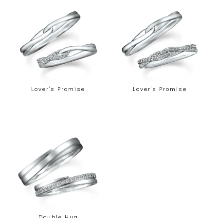
Lover's Promise
Lover's Promise
Double Hug