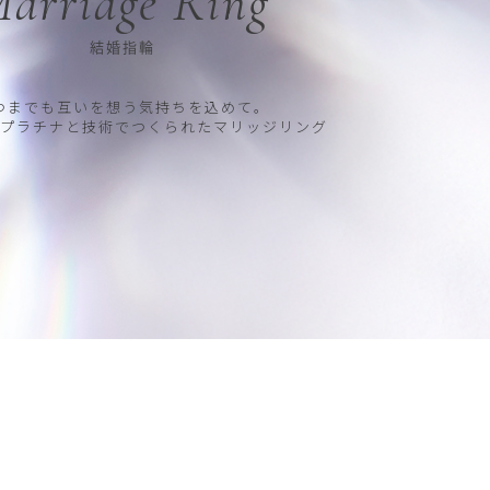
arriage Ring
結婚指輪
つまでも互いを想う気持ちを込めて。
プラチナと技術でつくられたマリッジリング