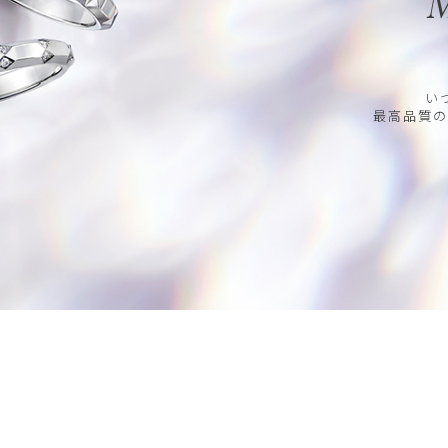
M
い
最高品質の