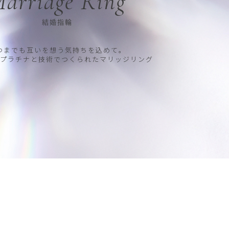
arriage Ring
結婚指輪
つまでも互いを想う気持ちを込めて。
プラチナと技術でつくられたマリッジリング