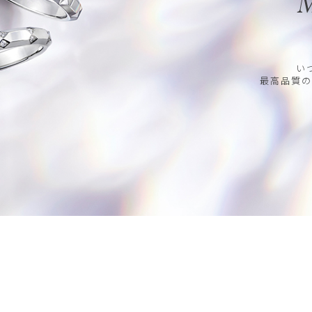
M
い
最高品質の