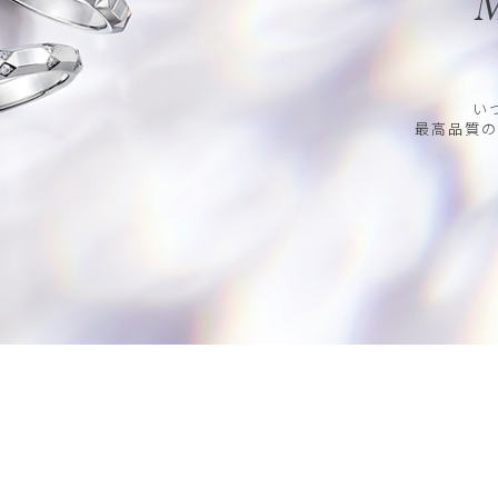
M
い
最高品質の