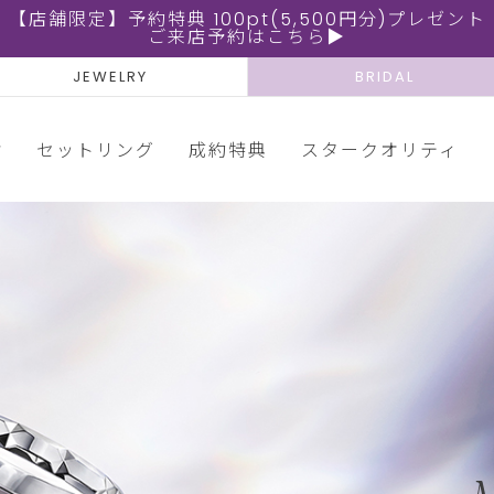
【店舗限定】予約特典 100pt(5,500円分)プレゼント
ご来店予約はこちら▶
JEWELRY
BRIDAL
輪
セットリング
成約特典
スタークオリティ