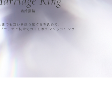
arriage Ring
結婚指輪
つまでも互いを想う気持ちを込めて。
プラチナと技術でつくられたマリッジリング