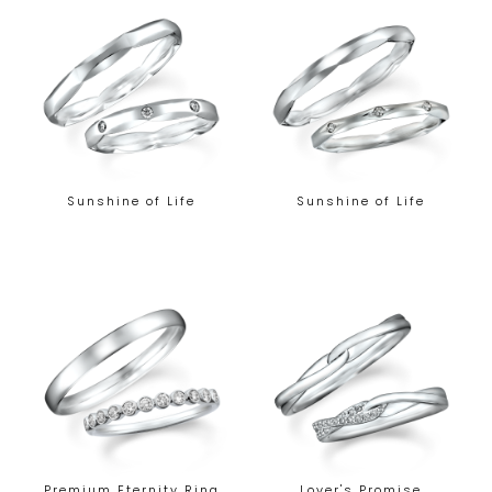
Sunshine of Life
Sunshine of Life
Premium Eternity Ring
Lover's Promise