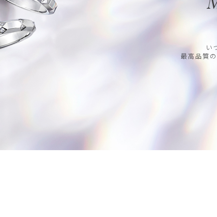
M
い
最高品質の