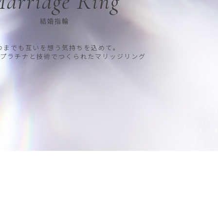
arriage Ring
結婚指輪
つまでも互いを想う気持ちを込めて。
プラチナと技術でつくられたマリッジリング