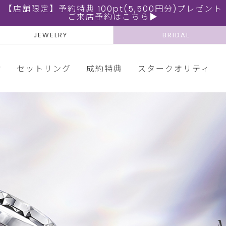
【店舗限定】予約特典 100pt(5,500円分)プレゼント
ご来店予約はこちら▶
JEWELRY
BRIDAL
輪
セットリング
成約特典
スタークオリティ