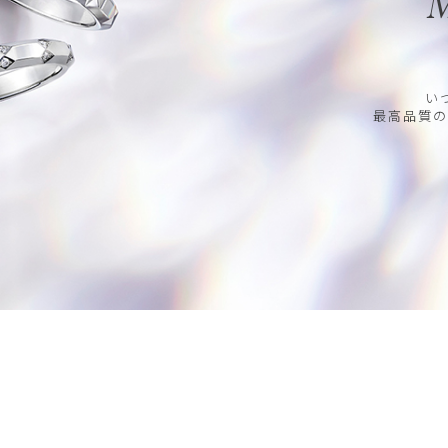
M
い
最高品質の