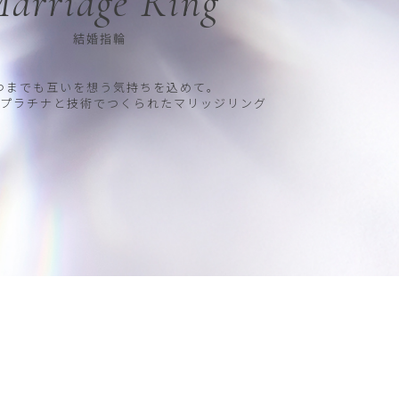
arriage Ring
結婚指輪
つまでも互いを想う気持ちを込めて。
プラチナと技術でつくられたマリッジリング