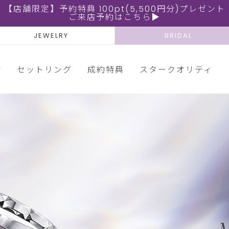
【店舗限定】予約特典 100pt(5,500円分)プレゼント
ご来店予約はこちら▶
JEWELRY
BRIDAL
輪
セットリング
成約特典
スタークオリティ