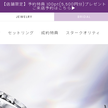
【店舗限定】予約特典 100pt(5,500円分)プレゼント
ご来店予約はこちら▶
JEWELRY
BRIDAL
輪
セットリング
成約特典
スタークオリティ