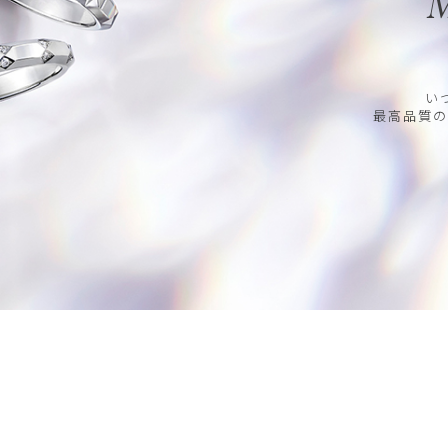
M
い
最高品質の