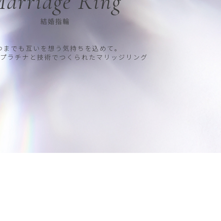
arriage Ring
結婚指輪
つまでも互いを想う気持ちを込めて。
プラチナと技術でつくられたマリッジリング