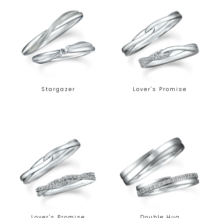
Stargazer
Lover's Promise
Lover's Promise
Double Hug