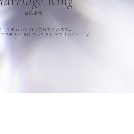
arriage Ring
結婚指輪
つまでも互いを想う気持ちを込めて。
プラチナと技術でつくられたマリッジリング