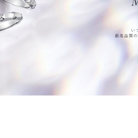
M
い
最高品質の