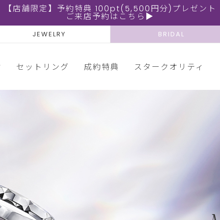
【店舗限定】予約特典 100pt(5,500円分)プレゼント
ご来店予約はこちら▶
JEWELRY
BRIDAL
輪
セットリング
成約特典
スタークオリティ