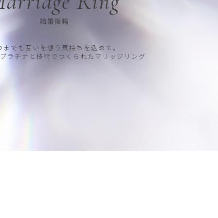
arriage Ring
結婚指輪
つまでも互いを想う気持ちを込めて。
プラチナと技術でつくられたマリッジリング