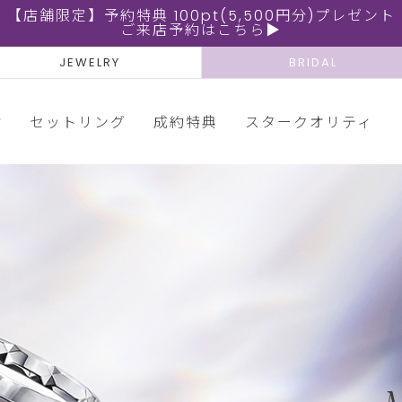
【店舗限定】予約特典 100pt(5,500円分)プレゼント
ご来店予約はこちら▶
JEWELRY
BRIDAL
輪
セットリング
成約特典
スタークオリティ