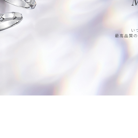
M
い
最高品質の