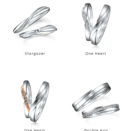
Stargazer
One Heart
One Heart
Double Hug