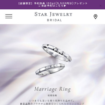
【店舗限定】予約特典 100pt(5,500円分)プレゼント
ご来店予約はこちら▶
Marriage Ring
結婚指輪
いつまでも互いを想う気持ちを込めて。
最高品質のプラチナと技術でつくられたマリッジリング