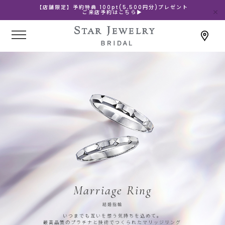
【店舗限定】予約特典 100pt(5,500円分)プレゼント
ご来店予約はこちら▶
Marriage Ring
結婚指輪
いつまでも互いを想う気持ちを込めて。
最高品質のプラチナと技術でつくられたマリッジリング