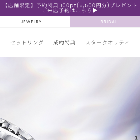
【店舗限定】予約特典 100pt(5,500円分)プレゼント
ご来店予約はこちら▶
JEWELRY
BRIDAL
輪
セットリング
成約特典
スタークオリティ