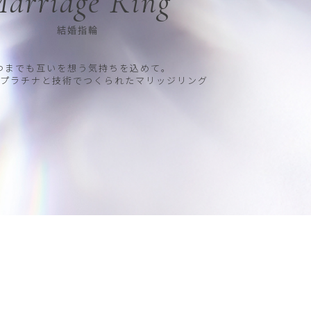
arriage Ring
結婚指輪
つまでも互いを想う気持ちを込めて。
プラチナと技術でつくられたマリッジリング