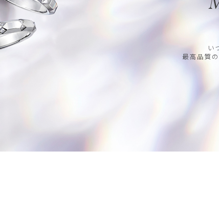
M
い
最高品質の