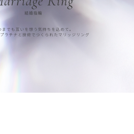
arriage Ring
結婚指輪
つまでも互いを想う気持ちを込めて。
プラチナと技術でつくられたマリッジリング