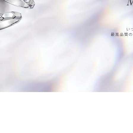
M
い
最高品質の