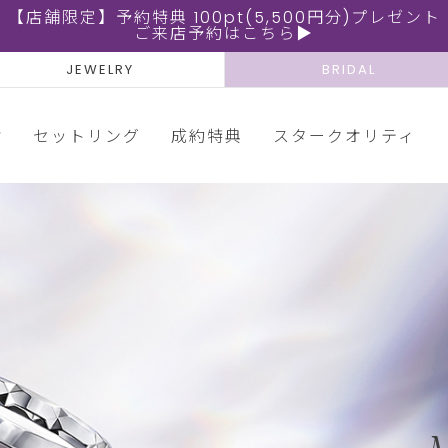
【店舗限定】予約特典 100pt(5,500円分)プレゼント
ご来店予約はこちら▶
JEWELRY
BRIDAL
輪
セットリング
成約特典
スタークオリティ