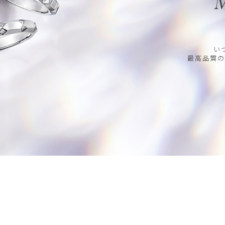
M
い
最高品質の