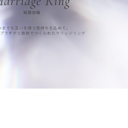
arriage Ring
結婚指輪
つまでも互いを想う気持ちを込めて。
プラチナと技術でつくられたマリッジリング