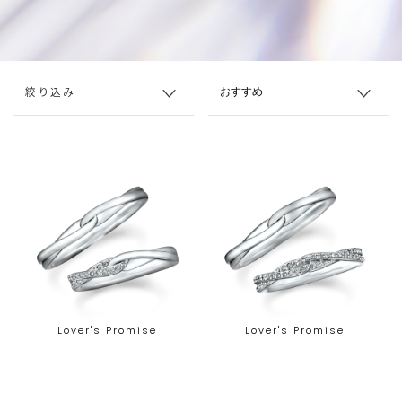
絞り込み
Lover's Promise
Lover's Promise