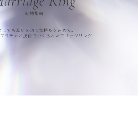
arriage Ring
結婚指輪
つまでも互いを想う気持ちを込めて。
プラチナと技術でつくられたマリッジリング