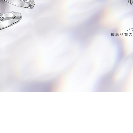
M
い
最高品質の