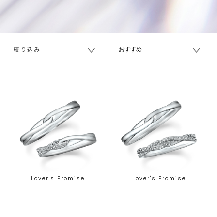
絞り込み
Lover's Promise
Lover's Promise