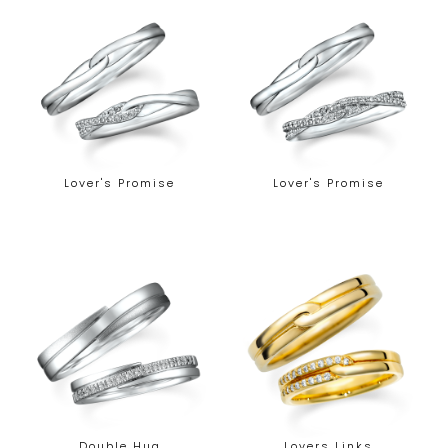
Lover's Promise
Lover's Promise
Double Hug
Lovers Links