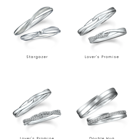
Stargazer
Lover's Promise
Lover's Promise
Double Hug