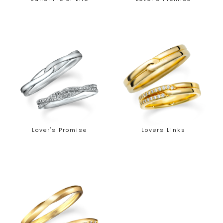
Lover's Promise
Lovers Links