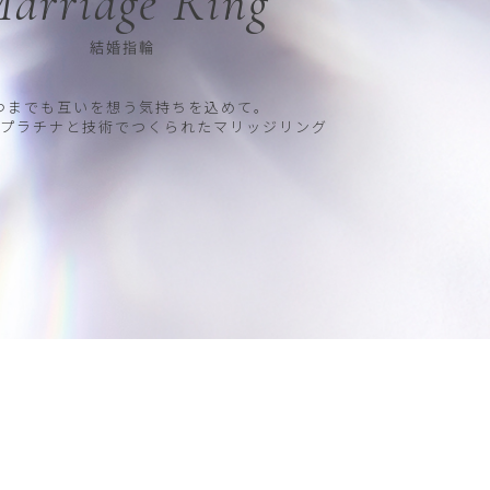
arriage Ring
結婚指輪
つまでも互いを想う気持ちを込めて。
プラチナと技術でつくられたマリッジリング