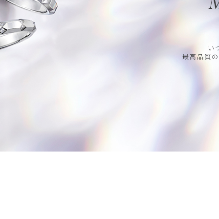
M
い
最高品質の