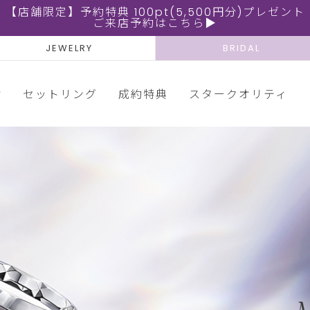
【店舗限定】予約特典 100pt(5,500円分)プレゼント
ご来店予約はこちら▶
JEWELRY
BRIDAL
輪
セットリング
成約特典
スタークオリティ