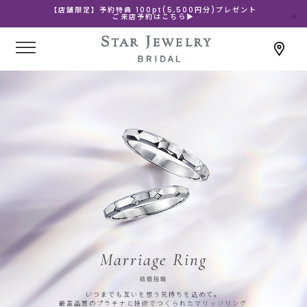
【店舗限定】予約特典 100pt(5,500円分)プレゼント
ご来店予約はこちら▶
Marriage Ring
結婚指輪
いつまでも互いを想う気持ちを込めて。
最高品質のプラチナと技術でつくられたマリッジリング